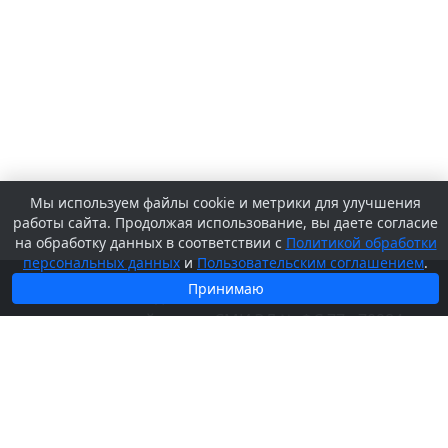
Мы используем файлы cookie и метрики для улучшения
работы сайта. Продолжая использование, вы даете согласие
на обработку данных в соответствии с
Политикой обработки
персональных данных
и
Пользовательским соглашением
.
Принимаю
© 2026 Сетевое издание «
SV-KURS.RU
» -
регистрационный номер СМИ ЭЛ № ФС 77 - 70984,
выдано Федеральной службой по надзору в сфере
связи, информационных технологий и массовых
коммуникаций (Роскомнадзор) 13.09.2017.
Учредитель и издатель ООО «Курс»