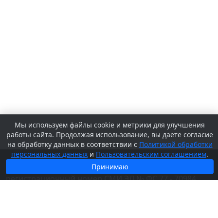
Мы используем файлы cookie и метрики для улучшения
работы сайта. Продолжая использование, вы даете согласие
на обработку данных в соответствии с
Политикой обработки
персональных данных
и
Пользовательским соглашением
.
© 2026 Сетевое издание «
SV-KURS.RU
» -
Принимаю
регистрационный номер СМИ ЭЛ № ФС 77 - 70984,
выдано Федеральной службой по надзору в сфере
связи, информационных технологий и массовых
коммуникаций (Роскомнадзор) 13.09.2017.