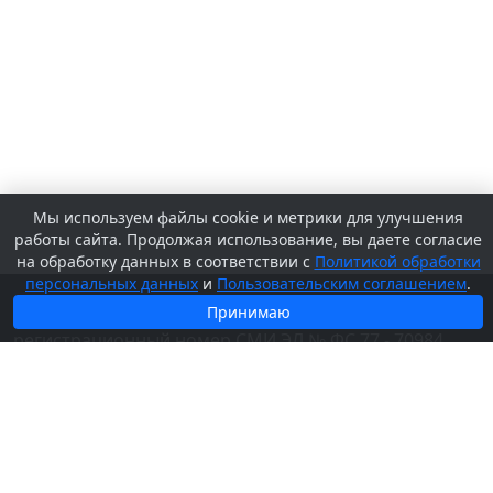
Мы используем файлы cookie и метрики для улучшения
работы сайта. Продолжая использование, вы даете согласие
на обработку данных в соответствии с
Политикой обработки
персональных данных
и
Пользовательским соглашением
.
© 2026 Сетевое издание «
Принимаю
SV-KURS.RU
» -
регистрационный номер СМИ ЭЛ № ФС 77 - 70984,
выдано Федеральной службой по надзору в сфере
связи, информационных технологий и массовых
коммуникаций (Роскомнадзор) 13.09.2017.
Учредитель и издатель ООО «Курс»