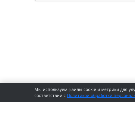
Мы используем файлы cookie и метрики для ул
соответствии с
Политикой обработки персонал
© 2026 Сетевое издание «
SV-KURS.RU
» - 
СМИ ЭЛ № ФС 77 - 70984, выдано Федерал
сфере связи, информационных технологи
коммуникаций (Роскомнадзор) 13.09.2017.