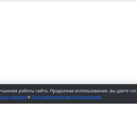
учшения работы сайта. Продолжая использование, вы даете сог
ьных данных
и
Пользовательским соглашением
.
регистрационный номер
ьной службой по надзору в
й и массовых
 Учредитель и издатель