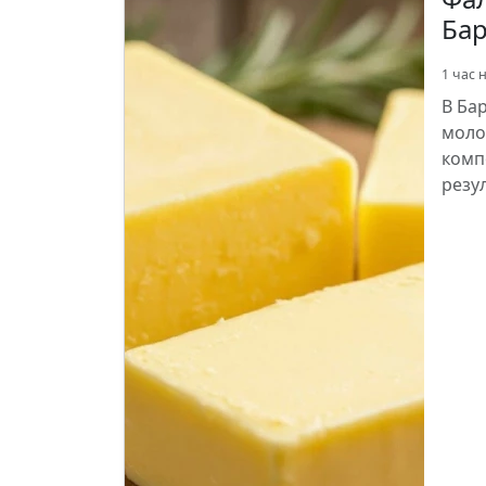
Ба
1 час 
В Ба
моло
комп
резу