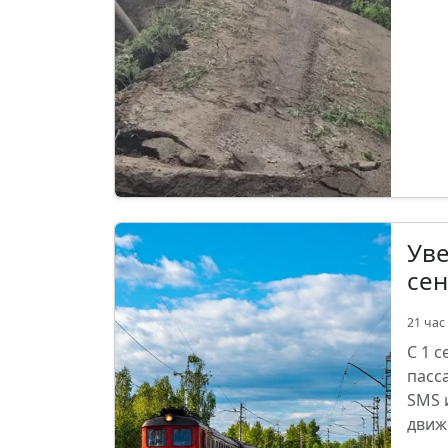
Уве
сен
21 час
С 1 
пасс
SMS 
движ