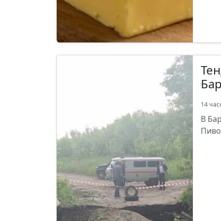
Тен
Ба
14 час
В Ба
Пиво