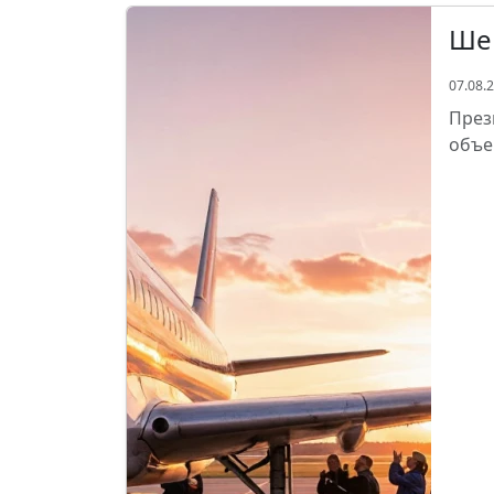
Шер
07.08.
През
объе