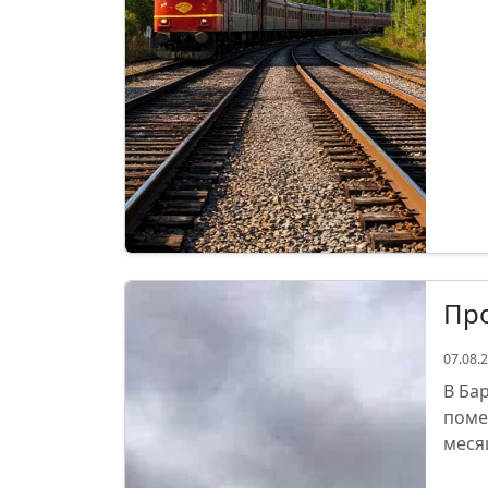
Пр
07.08.
В Ба
поме
меся