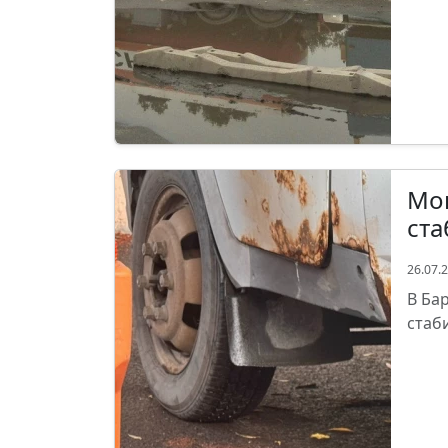
Мон
ста
26.07.
В Ба
стаб