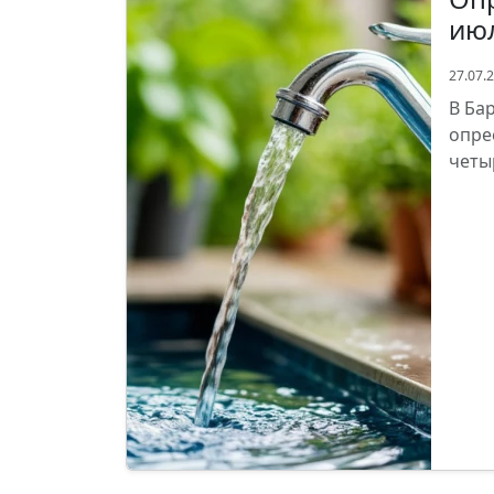
июл
27.07.
В Ба
опре
четы