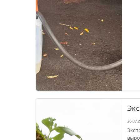
Экс
26.07.
Эксп
выро