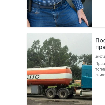
Пос
пра
26.07.
Прав
топл
сниж