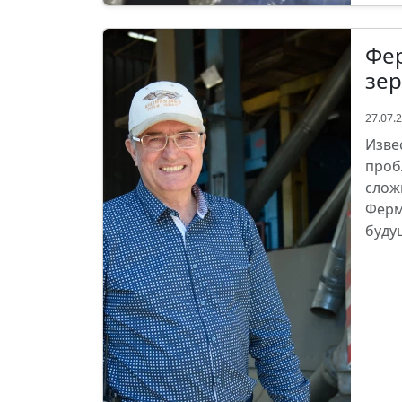
Фер
зе
27.07.
Изве
проб
слож
Ферм
буду