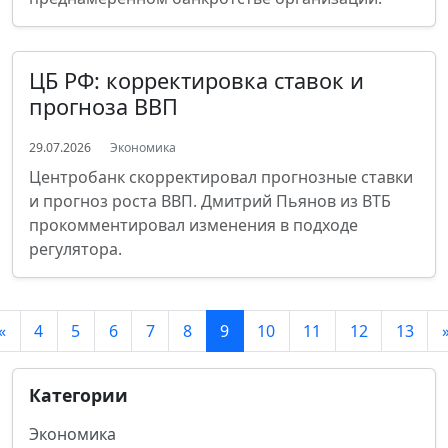
ЦБ РФ: корректировка ставок и
прогноза ВВП
29.07.2026
Экономика
Центробанк скорректировал прогнозные ставки
и прогноз роста ВВП. Дмитрий Пьянов из ВТБ
прокомментировал изменения в подходе
регулятора.
«
4
5
6
7
8
9
10
11
12
13
Категории
Экономика