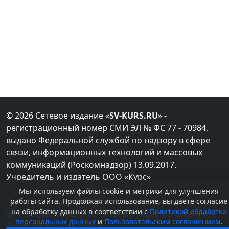
© 2026 Сетевое издание «
SV-KURS.RU
» -
регистрационный номер СМИ ЭЛ № ФС 77 - 70984,
выдано Федеральной службой по надзору в сфере
связи, информационных технологий и массовых
коммуникаций (Роскомнадзор) 13.09.2017.
Учредитель и издатель ООО «Курс»
Мы используем файлы cookie и метрики для улучшения
Адрес редакции: 656049, Алтайский край, г. Барнаул,
работы сайта. Продолжая использование, вы даете согласие
на обработку данных в соответствии с
Политикой обработки
ул. Профинтерна, 5-16. Главный редактор Шевкунов
персональных данных
и
Пользовательским соглашением
.
Дмитрий Александрович