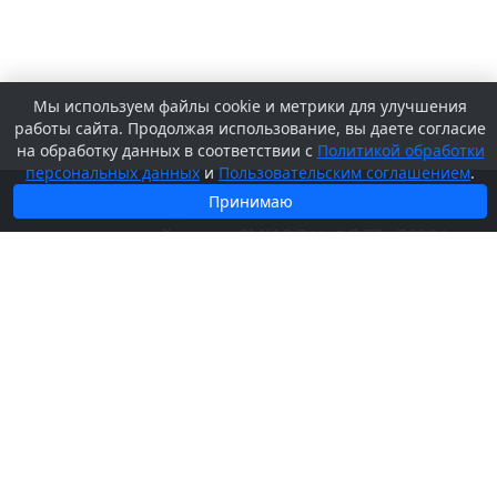
Мы используем файлы cookie и метрики для улучшения
работы сайта. Продолжая использование, вы даете согласие
на обработку данных в соответствии с
Политикой обработки
персональных данных
и
Пользовательским соглашением
.
Принимаю
© 2026 Сетевое издание «
SV-KURS.RU
» -
регистрационный номер СМИ ЭЛ № ФС 77 - 70984,
выдано Федеральной службой по надзору в сфере
связи, информационных технологий и массовых
коммуникаций (Роскомнадзор) 13.09.2017.
Учредитель и издатель ООО «Курс»
Адрес редакции: 656049, Алтайский край, г. Барнаул,
ул. Профинтерна, 5-16. Главный редактор Шевкунов
Дмитрий Александрович