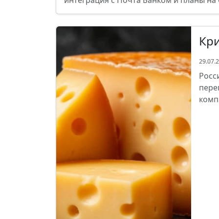
интеграция с Почта Банком и планы на
Кри
29.07.
Росс
пере
комп