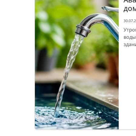
до
30.07.
Утро
воды
здан