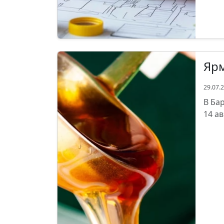
Ярм
29.07.
В Ба
14 а