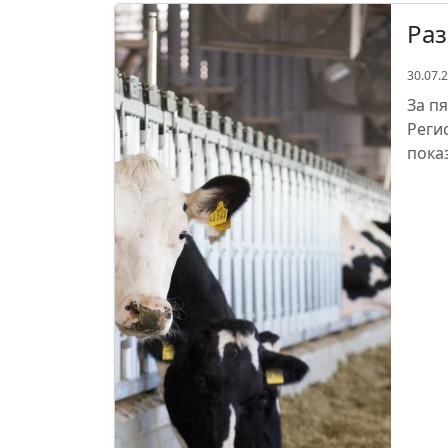
Раз
30.07.
За п
Реги
пока