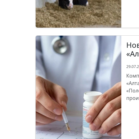
Нов
«Ал
29.07.
Комп
«Алт
«Пол
прои