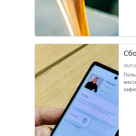
Сбо
29.07.
Поль
месс
зафи